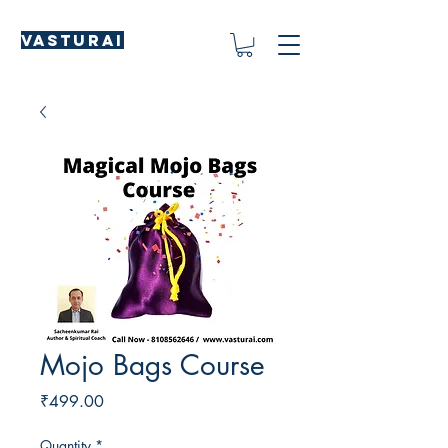
Vasturai
Mojo Bags Course
Price
₹499.00
Quantity
*