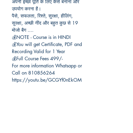
अपनी
इच्छा
पूर्ति
के
लिए
कैसे
बनाना
और
उपयोग
करना
है।
पैसे
,
सफलता
,
रिश्ते
,
सुरक्षा
,
हीलिंग
,
सुरक्षा
,
अच्छी
नींद
और
बहुत
कुछ
से
19
मोजो
बैग
....
💰
NOTE - Course is in HINDI
💰
You will get Certificate, PDF and
Recording Valid for 1 Year
💰
Full Course Fees 499/-
For more information Whatsapp or
Call on 810856264
https://youtu.be/GCGYf0nEkOM
Vasturai Consultancy & Coaching